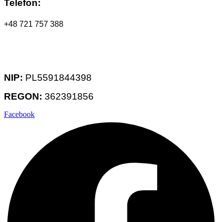
Telefon:
+48 721 757 388
NIP:
PL5591844398
REGON:
362391856
Facebook